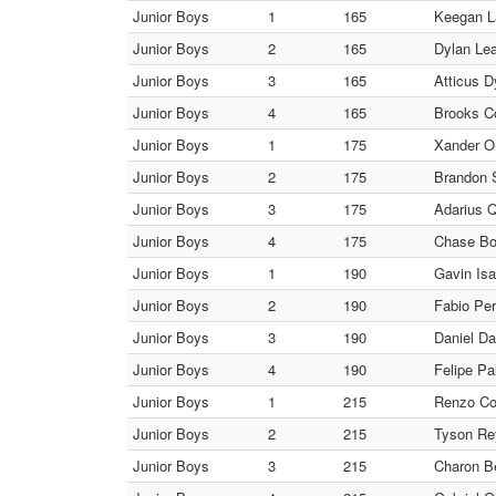
Junior Boys
1
165
Keegan L
Junior Boys
2
165
Dylan Le
Junior Boys
3
165
Atticus D
Junior Boys
4
165
Brooks C
Junior Boys
1
175
Xander Or
Junior Boys
2
175
Brandon 
Junior Boys
3
175
Adarius 
Junior Boys
4
175
Chase Bo
Junior Boys
1
190
Gavin Isa
Junior Boys
2
190
Fabio Per
Junior Boys
3
190
Daniel D
Junior Boys
4
190
Felipe P
Junior Boys
1
215
Renzo Coo
Junior Boys
2
215
Tyson Re
Junior Boys
3
215
Charon B