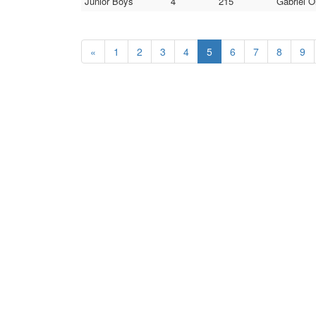
Junior Boys
4
215
Gabriel O
«
1
2
3
4
5
6
7
8
9