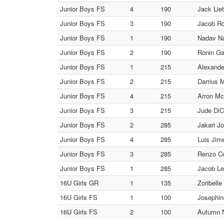
Junior Boys FS
4
190
Jack Lie
Junior Boys FS
3
190
Jacob Ro
Junior Boys FS
1
190
Nadav N
Junior Boys FS
2
190
Ronin Ga
Junior Boys FS
1
215
Alexand
Junior Boys FS
2
215
Darrius 
Junior Boys FS
4
215
Arron McC
Junior Boys FS
3
215
Jude DiC
Junior Boys FS
2
285
Jakari Jo
Junior Boys FS
4
285
Luis Jime
Junior Boys FS
3
285
Renzo Co
Junior Boys FS
1
285
Jacob L
16U Girls GR
1
135
Zoribell
16U Girls FS
1
100
Josephin
16U Girls FS
2
100
Autumn N