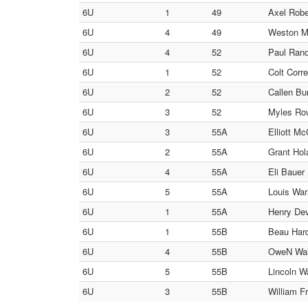
6U
1
49
Axel Robe
6U
4
49
Weston Mc
6U
4
52
Paul Rand
6U
1
52
Colt Corre
6U
2
52
Callen Bu
6U
3
52
Myles Row
6U
3
55A
Elliott Mc
6U
2
55A
Grant Hol
6U
4
55A
Eli Bauer 
6U
5
55A
Louis War
6U
1
55A
Henry Dev
6U
1
55B
Beau Hard
6U
4
55B
OweN Walt
6U
5
55B
Lincoln W
6U
3
55B
William F