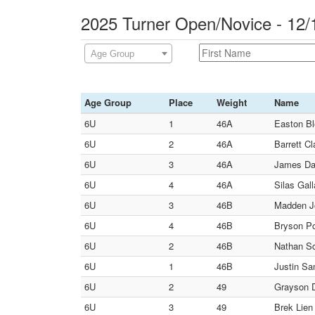
2025 Turner Open/Novice - 12
Age Group
Age Group
Place
Weight
Name
6U
1
46A
Easton Bl
6U
2
46A
Barrett C
6U
3
46A
James Dar
6U
4
46A
Silas Gall
6U
3
46B
Madden Jo
6U
4
46B
Bryson Po
6U
2
46B
Nathan Sc
6U
1
46B
Justin Sa
6U
2
49
Grayson D
6U
3
49
Brek Lien