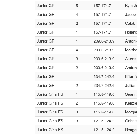
Junior GR
5
157-174.7
Kyle J
Junior GR
4
157-174.7
Jacob 
Junior GR
2
157-174.7
Caleb 
Junior GR
1
157-174.7
Roland
Junior GR
1
209.6-213.9
Antoni
Junior GR
4
209.6-213.9
Matthe
Junior GR
3
209.6-213.9
Akeem
Junior GR
2
209.6-213.9
Andrew
Junior GR
1
234.7-242.6
Eitan 
Junior GR
2
234.7-242.6
Jullia
Junior Girls FS
1
115.8-119.6
Seanna
Junior Girls FS
2
115.8-119.6
Kenzie
Junior Girls FS
3
115.8-119.6
Morgan
Junior Girls FS
3
121.5-124.2
Gabrie
Junior Girls FS
1
121.5-124.2
Reaga