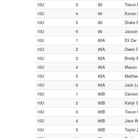
10U
3
80
Trevor 
10U
4
80
Koven E
10U
5
80
Drake P
10U
6
80
Jaxson
10U
1
85A
Eli Zar
10U
2
85A
Owen R
10U
3
85A
Brody 
10U
4
85A
Mason 
10U
5
85A
Matthew
10U
6
85A
Jack La
10U
1
85B
Camero
10U
2
85B
Kahjir 
10U
3
85B
Trevor 
10U
4
85B
Jace W
10U
5
85B
Taylor 