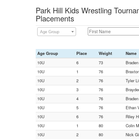
Park Hill Kids Wrestling Tourn
Placements
Age Group
Age Group
Place
Weight
Name
10U
6
73
Braden
10U
1
76
Braxton
10U
2
76
Tyler L
10U
3
76
Brayden
10U
4
76
Braden
10U
5
76
Ethan V
10U
6
76
Riley H
10U
1
80
Colin M
10U
2
80
Nick Gi