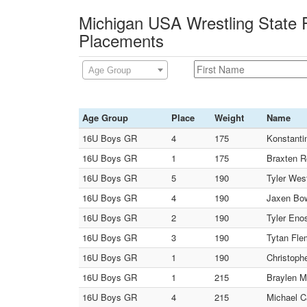
Michigan USA Wrestling State F
Placements
Age Group
Age Group
Place
Weight
Name
16U Boys GR
4
175
Konstanti
16U Boys GR
1
175
Braxten R
16U Boys GR
5
190
Tyler Wes
16U Boys GR
4
190
Jaxen Bow
16U Boys GR
2
190
Tyler Eno
16U Boys GR
3
190
Tytan Fle
16U Boys GR
1
190
Christophe
16U Boys GR
1
215
Braylen M
16U Boys GR
4
215
Michael C