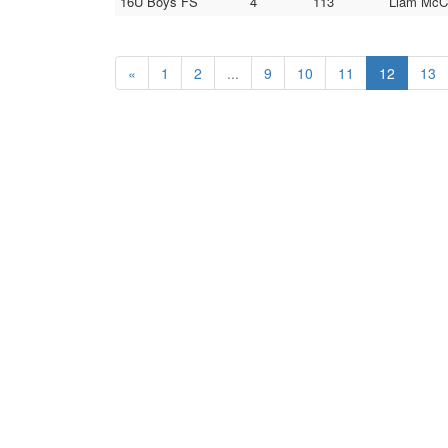
16U Boys FS
4
113
Liam McCl
«
1
2
...
9
10
11
12
13