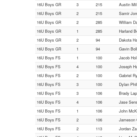
16U Boys GR
3
215
Austin Mil
16U Boys GR
2
215
Samir Jom
16U Boys GR
2
285
William D
16U Boys GR
1
285
Harland B
16U Boys GR
2
94
Dakota Ha
16U Boys GR
1
94
Gavin Bol
16U Boys FS
1
100
Jacob Hol
16U Boys FS
4
100
Joseph Ha
16U Boys FS
2
100
Gabriel R
16U Boys FS
3
100
Dylan Phil
16U Boys FS
3
106
Brady Lap
16U Boys FS
4
106
Jase Sens
16U Boys FS
1
106
John McKa
16U Boys FS
2
106
Jameson 
16U Boys FS
2
113
Jordan Za