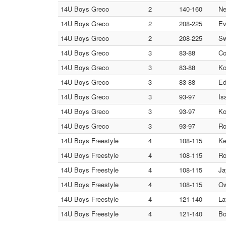
14U Boys Greco
2
140-160
Ne
14U Boys Greco
2
208-225
Ev
14U Boys Greco
2
208-225
Sw
14U Boys Greco
3
83-88
Co
14U Boys Greco
3
83-88
Ko
14U Boys Greco
3
83-88
Ed
14U Boys Greco
3
93-97
Is
14U Boys Greco
3
93-97
Ko
14U Boys Greco
3
93-97
Ro
14U Boys Freestyle
4
108-115
Ke
14U Boys Freestyle
4
108-115
Ro
14U Boys Freestyle
4
108-115
Ja
14U Boys Freestyle
4
108-115
Ow
14U Boys Freestyle
4
121-140
La
14U Boys Freestyle
4
121-140
Bo