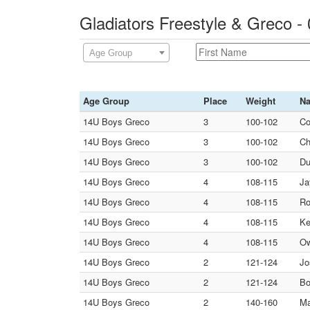
Gladiators Freestyle & Greco 
Age Group
Age Group
Place
Weight
N
14U Boys Greco
3
100-102
Co
14U Boys Greco
3
100-102
Ch
14U Boys Greco
3
100-102
Du
14U Boys Greco
4
108-115
Ja
14U Boys Greco
4
108-115
Ro
14U Boys Greco
4
108-115
Ke
14U Boys Greco
4
108-115
Ow
14U Boys Greco
2
121-124
Jo
14U Boys Greco
2
121-124
Bo
14U Boys Greco
2
140-160
Ma