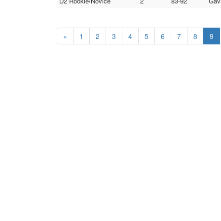
D2 Rookie/Novice
2
83-92
Gavi
«
1
2
3
4
5
6
7
8
9