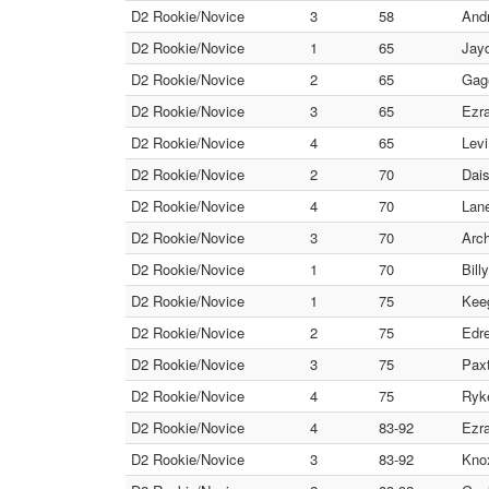
D2 Rookie/Novice
3
58
Andr
D2 Rookie/Novice
1
65
Jayd
D2 Rookie/Novice
2
65
Gage
D2 Rookie/Novice
3
65
Ezra
D2 Rookie/Novice
4
65
Levi
D2 Rookie/Novice
2
70
Dais
D2 Rookie/Novice
4
70
Lan
D2 Rookie/Novice
3
70
Arc
D2 Rookie/Novice
1
70
Bill
D2 Rookie/Novice
1
75
Keeg
D2 Rookie/Novice
2
75
Edre
D2 Rookie/Novice
3
75
Paxt
D2 Rookie/Novice
4
75
Ryke
D2 Rookie/Novice
4
83-92
Ezra
D2 Rookie/Novice
3
83-92
Knox