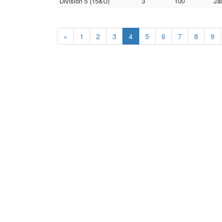
Division 5 (15&U)
3
100
Ja
«
1
2
3
4
5
6
7
8
9