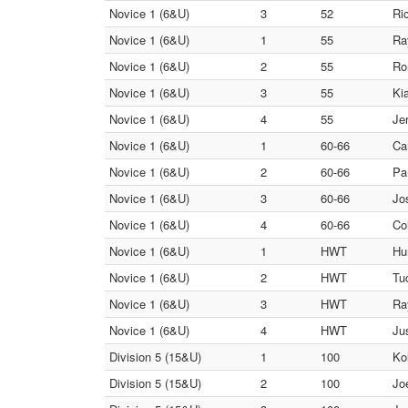
Novice 1 (6&U)
3
52
Ri
Novice 1 (6&U)
1
55
Ra
Novice 1 (6&U)
2
55
Ro
Novice 1 (6&U)
3
55
Ki
Novice 1 (6&U)
4
55
Je
Novice 1 (6&U)
1
60-66
Ca
Novice 1 (6&U)
2
60-66
Pa
Novice 1 (6&U)
3
60-66
Jo
Novice 1 (6&U)
4
60-66
Co
Novice 1 (6&U)
1
HWT
Hu
Novice 1 (6&U)
2
HWT
Tu
Novice 1 (6&U)
3
HWT
Ra
Novice 1 (6&U)
4
HWT
Ju
Division 5 (15&U)
1
100
Ko
Division 5 (15&U)
2
100
Jo