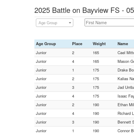
2025 Battle on Bayview FS - 0
Age Group
Age Group
Place
Weight
Name
Junior
2
165
Cael Mitt
Junior
4
165
Mason Go
Junior
1
175
Drake Bo
Junior
2
175
Kalias Na
Junior
3
175
Jad Urrib
Junior
4
175
Isaac Fa
Junior
2
190
Ethan Mi
Junior
4
190
Richard L
Junior
3
190
Bennett S
Junior
1
190
Connor B