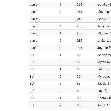
Junior
1
215
Sandley D
Junior
2
215
Maverick
Junior
3
215
Gabriel 
Junior
4
285
Jonathan
Junior
1
285
Michael 
Junior
2
285
Blake El
Junior
3
285
Jayden R
8U
1
53
Geneviev
8U
2
53
Myroslav
8U
1
56
Levi Rot
8U
2
56
Myroslav
8U
1
62
Jacob Sh
8U
2
62
Levi Rot
8U
1
85
Adam Cha
8U
2
85
Jacob Sh