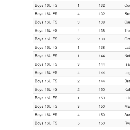
Boys 16U FS
1
132
Cod
Boys 16U FS
4
132
Bro
Boys 16U FS
3
138
Cam
Boys 16U FS
4
138
Tr
Boys 16U FS
2
138
Gra
Boys 16U FS
1
138
La
Boys 16U FS
1
144
Nat
Boys 16U FS
3
144
Is
Boys 16U FS
4
144
Log
Boys 16U FS
2
144
Bra
Boys 16U FS
2
150
Kah
Boys 16U FS
1
150
Luk
Boys 16U FS
3
150
Ma
Boys 16U FS
4
150
Aus
Boys 16U FS
5
150
Rya