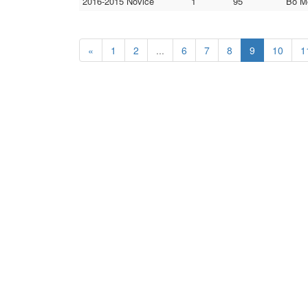
2016-2015 Novice
1
95
Bo Mo
«
1
2
...
6
7
8
9
10
1