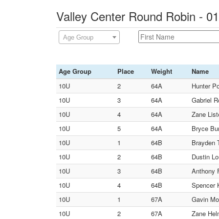
Valley Center Round Robin - 0
Age Group
Age Group
Place
Weight
Name
10U
2
64A
Hunter P
10U
3
64A
Gabriel R
10U
4
64A
Zane Liste
10U
5
64A
Bryce Bur
10U
1
64B
Brayden 
10U
2
64B
Dustin Lo
10U
3
64B
Anthony F
10U
4
64B
Spencer K
10U
1
67A
Gavin Moo
10U
2
67A
Zane Hel