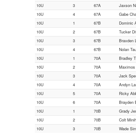
10U
3
67A
Jaxson N
10U
4
67A
Gabe Char
10U
1
67B
Dominic A
10U
2
67B
Tucker Di
10U
3
67B
Braxden L
10U
4
67B
Nolan Tau
10U
1
70A
Bradley T
10U
2
70A
Maximos 
10U
3
70A
Jack Spee
10U
4
70A
Andyn Lam
10U
5
70A
Ricky Abb
10U
6
70A
Brayden B
10U
1
70B
Grady Jes
10U
2
70B
Colt Mini
10U
3
70B
Wade Simp