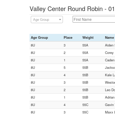
Valley Center Round Robin - 0
Age Group
Age Group
Place
Weight
Name
8U
3
55A
Aiden 
8U
2
55A
Corey H
8U
1
55A
Caden 
8U
5
55B
Jackso
8U
4
55B
Kale L
8U
3
55B
Weston
8U
2
55B
Leo Doe
8U
1
55B
Adrian
8U
4
55C
Gavin 
8U
3
55C
Maxx L