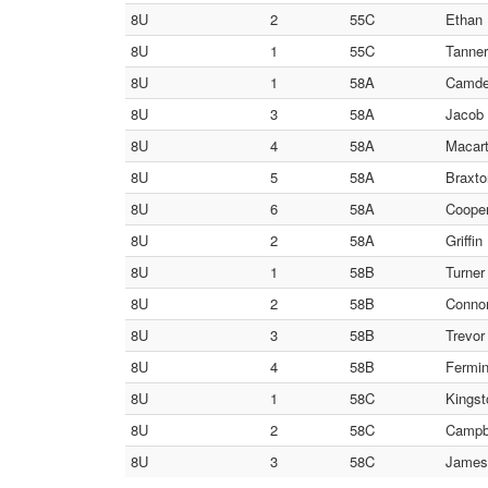
8U
2
55C
Ethan 
8U
1
55C
Tanner
8U
1
58A
Camden
8U
3
58A
Jacob 
8U
4
58A
Macart
8U
5
58A
Braxto
8U
6
58A
Cooper
8U
2
58A
Griffin
8U
1
58B
Turner 
8U
2
58B
Connor
8U
3
58B
Trevor
8U
4
58B
Fermin
8U
1
58C
Kingst
8U
2
58C
Campbe
8U
3
58C
James 