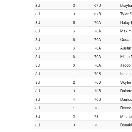
8U
2
67B
Braylo
8U
3
67B
Tyler 
8U
6
70A
Haley 
8U
6
70A
Maximo
8U
6
70A
Oscar 
8U
6
70A
Austin
8U
6
70A
Elijah
8U
6
70A
Jacob 
8U
1
70B
Isaiah
8U
2
70B
Skyler
8U
3
70B
Dakota
8U
4
70B
Darrius
8U
1
73
Reece R
8U
2
73
Mitchel
8U
3
73
Donald