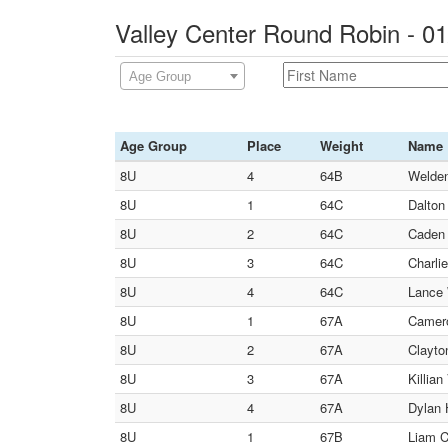
Valley Center Round Robin - 0
Age Group
Age Group
Place
Weight
Name
8U
4
64B
Welden
8U
1
64C
Dalton 
8U
2
64C
Caden 
8U
3
64C
Charlie
8U
4
64C
Lance 
8U
1
67A
Camero
8U
2
67A
Clayto
8U
3
67A
Killia
8U
4
67A
Dylan 
8U
1
67B
Liam C